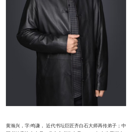
黄瀚兴，字
鸣谦， 近代书坛巨匠齐白石大师再传弟子；中
: