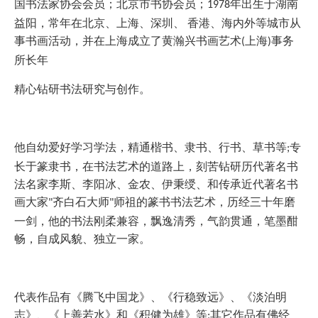
国书法家协会会员；北京市书协会员；
年出生于湖南
1978
益阳，常年在北京、上海、深圳、 香港、海内外等城市从
事书画活动，并在上海成立了黄瀚兴书画艺术
上海
事务
(
)
所长年
精心钻研书法研究与创作。
他自幼爱好学习学法，精通楷书、隶书、行书、草书等
专
;
长于篆隶书，在书法艺术的道路上，刻苦钻研历代著名书
法名家李斯、李阳冰、金农、伊秉绶、和传承近代著名书
画大家
齐白石大师
师祖的篆书书法艺术，历经三十年磨
"
"
一剑，他的书法刚柔兼容，飘逸清秀，气韵贯通，笔墨酣
畅，自成风貌、独立一家。
代表作品有《腾飞中国龙》、《行稳致远》、《淡泊明
志》、《上善若水》和《积健为雄》等
其它作品有佛经
;