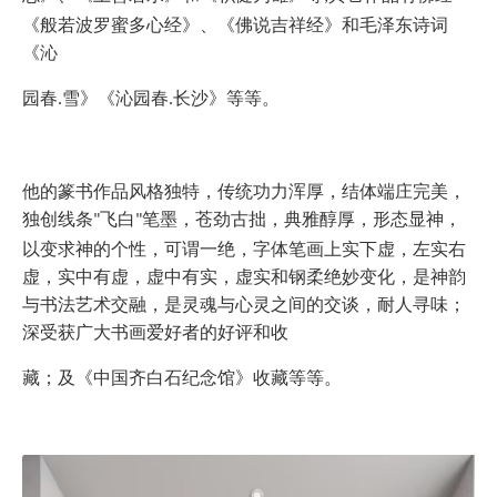
《般若波罗蜜多心经》、《佛说吉祥经》和毛泽东诗词
《沁
园春
雪》《沁园春
长沙》等等。
.
.
他的篆书作品风格独特，传统功力浑厚，结体端庄完美，
独创线条
飞白
笔墨，苍劲古拙，典雅醇厚，形态显神，
"
"
以变求神的个性，可谓一绝，字体笔画上实下虚，左实右
虚，实中有虚，虚中有实，虚实和钢柔绝妙变化，是神韵
与书法艺术交融，是灵魂与心灵之间的交谈，耐人寻味；
深受获广大书画爱好者的好评和收
藏；及《中国齐白石纪念馆》收藏等等。