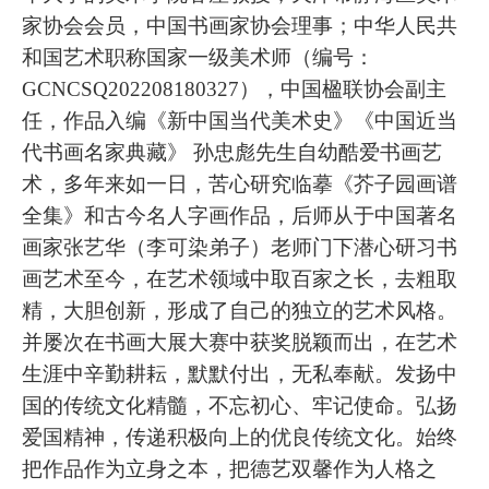
家协会会员，中国书画家协会理事；中华人民共
和国艺术职称国家一级美术师（编号：
GCNCSQ202208180327），中国楹联协会副主
任，作品入编《新中国当代美术史》《中国近当
代书画名家典藏》 孙忠彪先生自幼酷爱书画艺
术，多年来如一日，苦心研究临摹《芥子园画谱
全集》和古今名人字画作品，后师从于中国著名
画家张艺华（李可染弟子）老师门下潜心研习书
画艺术至今，在艺术领域中取百家之长，去粗取
精，大胆创新，形成了自己的独立的艺术风格。
并屡次在书画大展大赛中获奖脱颖而出，在艺术
生涯中辛勤耕耘，默默付出，无私奉献。发扬中
国的传统文化精髓，不忘初心、牢记使命。弘扬
爱国精神，传递积极向上的优良传统文化。始终
把作品作为立身之本，把德艺双馨作为人格之